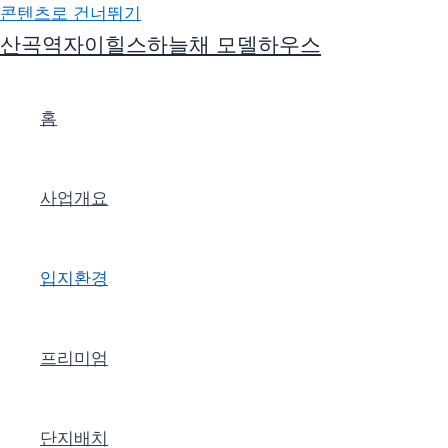
콘텐츠로 건너뛰기
산곡역자이힐스하늘채 모델하우스
홈
사업개요
입지환경
프리미엄
단지배치