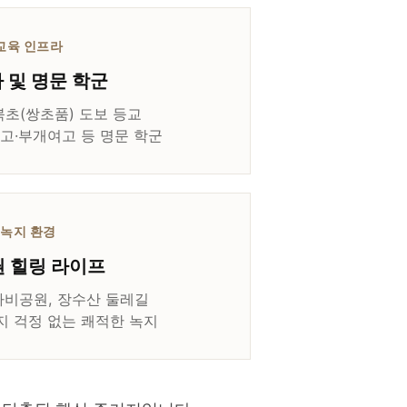
교육 인프라
 및 명문 학군
초(쌍초품) 도보 등교
고·부개여고 등 명문 학군
녹지 환경
 힐링 라이프
나비공원, 장수산 둘레길
지 걱정 없는 쾌적한 녹지