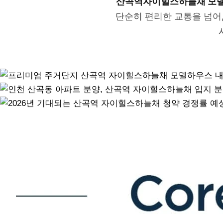
산곡역자이힐스하늘채 모
단순히 편리한 교통을 넘어,